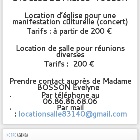
CONF
É
RENCE
É
SOTERISME - EXORCISME
PAR LE P. FROPPO
Location d’église pour une
manifestation culturelle (concert)
Tarifs : à partir de 200 €
Liens
Location de salle pour réunions
diverses
Tarifs : 200 €
Prendre contact auprès de Madame
BOSSON Evelyne
Par téléphone au
06.86.86.68.06
Par mail
:
locationsalle83140@gmail.com
NOTRE
AGENDA