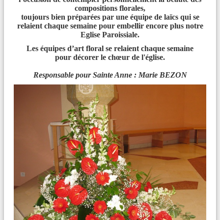
CONF
É
RENCE
É
SOTERISME - EXORCISME
compositions florales,
PAR LE P. FROPPO
toujours bien préparées par une équipe de laïcs qui se
relaient chaque semaine pour embellir encore plus notre
Eglise Paroissiale.
Les équipes d’art floral se relaient chaque semaine
pour décorer le chœur de l'église.
Liens
Responsable pour Sainte Anne : Marie BEZON