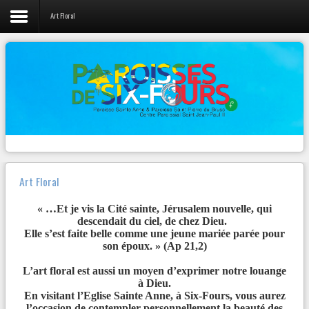
Art Floral
LIENS
Vie de la Paroisse
L'évangile du jour
Nos prêtres
Canção Nova
Webradio 100% musique Chrétienne
Activités Jeunes
Diocèse Fréjus-Toulon
Pastorales et Mouvements
Radios
Contact
Zenit
Art Floral
Autres...
« …Et je vis la Cité sainte, Jérusalem nouvelle, qui
descendait du ciel, de chez Dieu.
Elle s’est faite belle comme une jeune mariée parée pour
son époux. » (Ap 21,2)
NOTRE
PAGE FACEBOOK
L’art floral est aussi un moyen d’exprimer notre louange
Paroisse Sainte Anne de Six-Fours
à Dieu.
En visitant l’Eglise Sainte Anne, à Six-Fours, vous aurez
VENDREDI 23 MARS – 19h30
l’occasion de contempler personnellement la beauté des