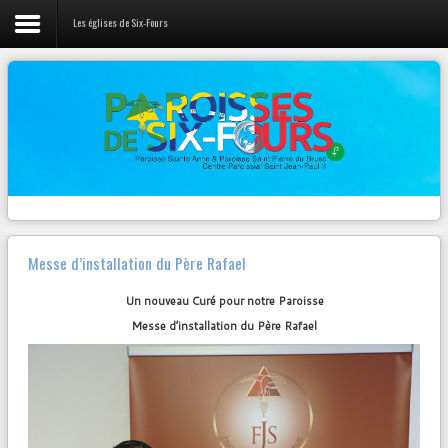
Les églises de Six-Fours
LIENS
Vie de la Paroisse
L'évangile du jour
Nos prêtres
Canção Nova
Webradio 100% musique Chrétienne
Activités Jeunes
Diocèse Fréjus-Toulon
Pastorales et Mouvements
Radios
Contact
Zenit
Messe d’installation du Père Rafael
Autres...
Un nouveau Curé pour notre Paroisse
Messe d’installation du Père Rafael
NOTRE
PAGE FACEBOOK
Paroisse Sainte Anne de Six-Fours
VENDREDI 23 MARS – 19h30