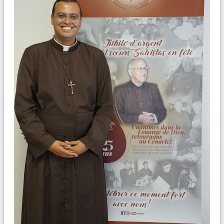
CONF
É
RENCE
É
SOTERISME - EXORCISME
PAR LE P. FROPPO
Liens