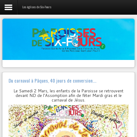
Les églises de Six-Fours
LIENS
Vie de la Paroisse
L'évangile du jour
Nos prêtres
Canção Nova
Webradio 100% musique Chrétienne
Activités Jeunes
Diocèse Fréjus-Toulon
Pastorales et Mouvements
Radios
Contact
Zenit
Du carnaval à Pâques, 40 jours de conversion….
Autres...
Le Samedi 2 Mars, les enfants de la Paroisse se retrouvent
devant ND de l’Assomption afin de fêter Mardi gras et le
carnaval de Jésus.
NOTRE
PAGE FACEBOOK
Paroisse Sainte Anne de Six-Fours
VENDREDI 23 MARS – 19h30