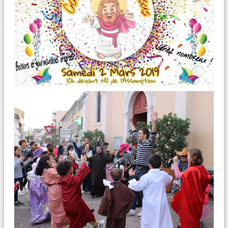
CONF
É
RENCE
É
SOTERISME - EXORCISME
PAR LE P. FROPPO
Liens