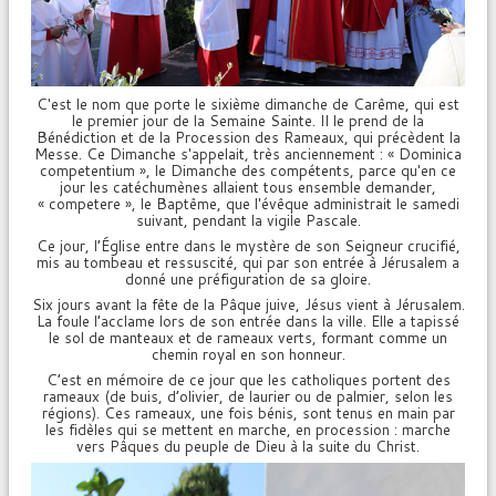
C'est le nom que porte le sixième dimanche de Carême, qui est
le premier jour de la Semaine Sainte. Il le prend de la
Bénédiction et de la Procession des Rameaux, qui précèdent la
Messe. Ce Dimanche s'appelait, très anciennement : « Dominica
competentium », le Dimanche des compétents, parce qu'en ce
jour les catéchumènes allaient tous ensemble demander,
« competere », le Baptême, que l'évêque administrait le samedi
suivant, pendant la vigile Pascale.
Ce jour, l’Église entre dans le mystère de son Seigneur crucifié,
mis au tombeau et ressuscité, qui par son entrée à Jérusalem a
donné une préfiguration de sa gloire.
Six jours avant la fête de la Pâque juive, Jésus vient à Jérusalem.
La foule l’acclame lors de son entrée dans la ville. Elle a tapissé
le sol de manteaux et de rameaux verts, formant comme un
chemin royal en son honneur.
C’est en mémoire de ce jour que les catholiques portent des
rameaux (de buis, d’olivier, de laurier ou de palmier, selon les
régions). Ces rameaux, une fois bénis, sont tenus en main par
les fidèles qui se mettent en marche, en procession : marche
vers Pâques du peuple de Dieu à la suite du Christ.