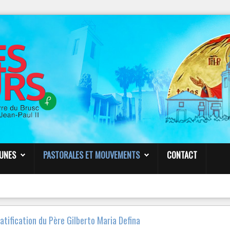
NOTRE
PAGE FACEBOOK
Paroisse Sainte Anne de Six-Fours
VENDREDI 23 MARS – 19h30
CONF
É
RENCE
É
SOTERISME -
PAR LE P. FROPPO
Liens
EUNES
PASTORALES ET MOUVEMENTS
CONTACT
atification du Père Gilberto Maria Defina