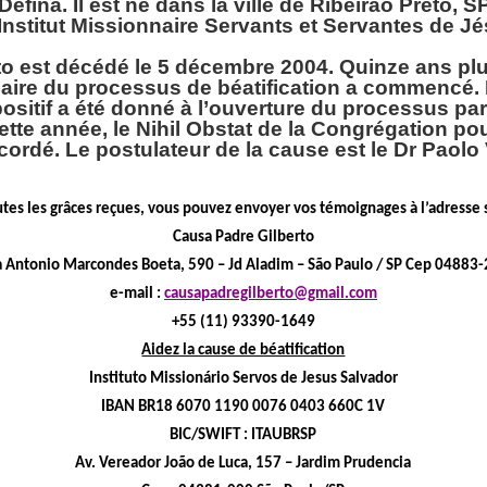
Defina. Il est né dans la ville de Ribeirao Preto, SP
’Institut Missionnaire Servants et Servantes de J
to est décédé le 5 décembre 2004. Quinze ans plus
aire du processus de béatification a commencé. 
positif a été donné à l’ouverture du processus pa
cette année, le Nihil Obstat de la Congrégation po
cordé. Le postulateur de la cause est le Dr Paolo V
utes les grâces reçues, vous pouvez envoyer vos témoignages à l’adresse 
Causa Padre Gilberto
 Antonio Marcondes Boeta, 590 – Jd Aladim – São Paulo / SP Cep 04883
e-mail :
causapadregilberto@gmail.com
+55 (11) 93390-1649
Aidez la cause de béatification
Instituto Missionário Servos de Jesus Salvador
IBAN BR18 6070 1190 0076 0403 660C 1V
BIC/SWIFT : ITAUBRSP
Av. Vereador João de Luca, 157 – Jardim Prudencia