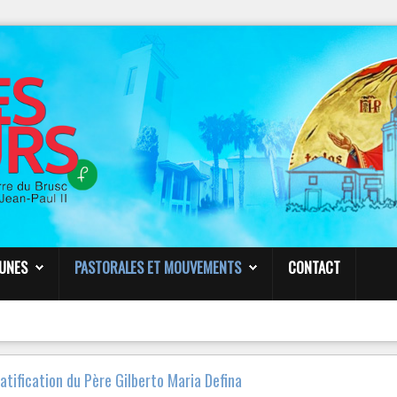
NOTRE
PAGE FACEBOOK
Paroisse Sainte Anne de Six-Fours
VENDREDI 23 MARS – 19h30
CONF
É
RENCE
É
SOTERISME -
PAR LE P. FROPPO
Liens
EUNES
PASTORALES ET MOUVEMENTS
CONTACT
atification du Père Gilberto Maria Defina