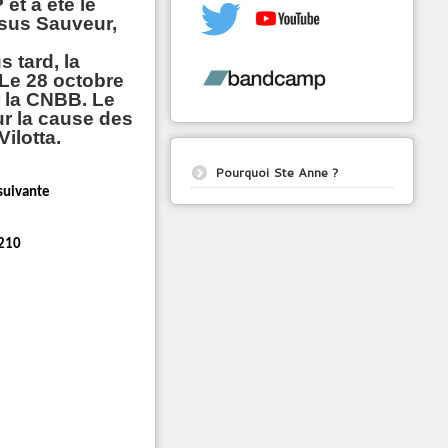
 et a été le
ésus Sauveur,
 tard, la
Le 28 octobre
r la CNBB. Le
ur la cause des
ilotta.
Pourquoi Ste Anne ?
suivante
-210