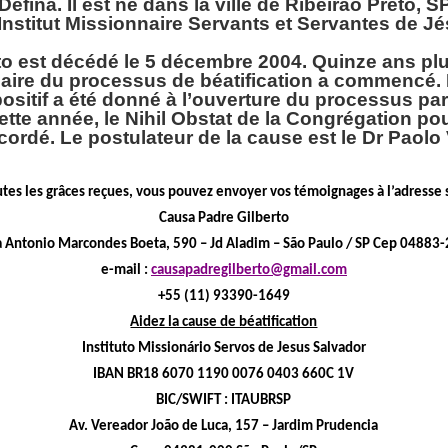
Defina. Il est né dans la ville de Ribeirao Preto, SP
’Institut Missionnaire Servants et Servantes de J
to est décédé le 5 décembre 2004. Quinze ans plus
aire du processus de béatification a commencé. 
positif a été donné à l’ouverture du processus pa
cette année, le Nihil Obstat de la Congrégation po
cordé. Le postulateur de la cause est le Dr Paolo V
utes les grâces reçues, vous pouvez envoyer vos témoignages à l’adresse 
Causa Padre Gilberto
 Antonio Marcondes Boeta, 590 – Jd Aladim – São Paulo / SP Cep 04883
e-mail :
causapadregilberto@gmail.com
+55 (11) 93390-1649
Aidez la cause de béatification
Instituto Missionário Servos de Jesus Salvador
IBAN BR18 6070 1190 0076 0403 660C 1V
BIC/SWIFT : ITAUBRSP
Av. Vereador João de Luca, 157 – Jardim Prudencia