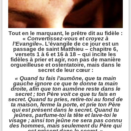
Tout en le marquant, le prêtre dit au fidèle :
«
Convertissez-vous et croyez à
l’Evangile
». L’évangile de ce jour est un
passage de saint Matthieu – chapitre 6,
versets 1 à 6 et 16 à 18 – qui incite les
fidèles à prier et agir, non pas de manière
orgueilleuse et ostentatoire, mais dans le
secret de leur cœur :
« Quand tu fais l’aumône, que ta main
gauche ignore ce que te donne ta main
droite, afin que ton aumône reste dans le
secret ; ton Père voit ce que tu fais en
secret.
Quand tu pries, retire-toi au fond de
ta maison, ferme la porte, et prie ton Père
qui est présent dans le secret.
Quand tu
jeûnes, parfume-toi la tête et lave-toi le
visage ; ainsi ton jeûne ne sera pas connu
des hommes, mais seulement du Père qui
est présent dans le secret.
»