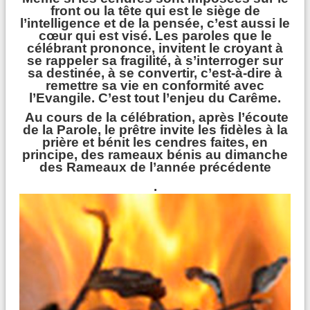
CONF
É
RENCE
É
SOTERISME - EXORCISME
front ou la tête qui est le siège de
l’intelligence et de la pensée, c’est aussi le
PAR LE P. FROPPO
cœur qui est visé. Les paroles que le
célébrant prononce, invitent le croyant à
se rappeler sa fragilité, à s’interroger sur
sa destinée, à se convertir, c’est-à-dire à
remettre sa vie en conformité avec
Liens
l’Evangile. C’est tout l’enjeu du Carême.
Au cours de la célébration, après l’écoute
de la Parole, le prêtre invite les fidèles à la
prière et bénit les cendres faites, en
principe, des rameaux bénis au dimanche
des Rameaux de l’année précédente
.