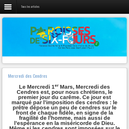
Tous les articles
LIENS
Vie de la Paroisse
L'évangile du jour
Nos prêtres
Canção Nova
Webradio 100% musique Chrétienne
Activités Jeunes
Diocèse Fréjus-Toulon
Pastorales et Mouvements
Radios
Contact
Zenit
Mercredi des Cendres
Autres...
er
Le Mercredi 1
Mars, Mercredi des
Cendres est, pour nous chrétiens, le
premier jour du carême. Ce jour est
marqué par l’imposition des cendres : le
NOTRE
PAGE FACEBOOK
prêtre dépose un peu de cendres sur le
front de chaque fidèle, en signe de la
Paroisse Sainte Anne de Six-Fours
fragilité de l’homme, mais aussi de
l’espérance en la miséricorde de Dieu.
VENDREDI 23 MARS – 19h30
Même si les cendres sont imposées sur le