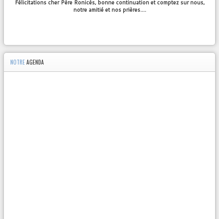
Félicitations cher Père Ronicès, bonne continuation et comptez sur nous,
notre amitié et nos prières….
NOTRE
AGENDA