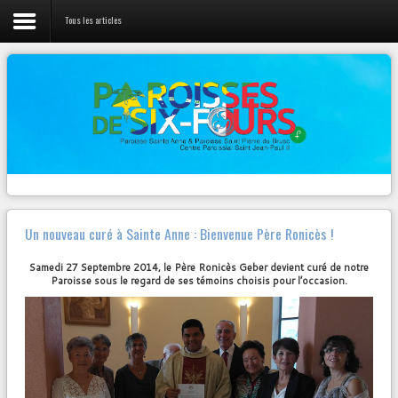
Tous les articles
LIENS
Vie de la Paroisse
L'évangile du jour
Nos prêtres
Canção Nova
Webradio 100% musique Chrétienne
Activités Jeunes
Diocèse Fréjus-Toulon
Pastorales et Mouvements
Radios
Contact
Zenit
Un nouveau curé à Sainte Anne : Bienvenue Père Ronicès !
Autres...
Samedi 27 Septembre 2014, le Père Ronicès Geber devient curé de notre
Paroisse sous le regard de ses témoins choisis pour l’occasion.
NOTRE
PAGE FACEBOOK
Paroisse Sainte Anne de Six-Fours
VENDREDI 23 MARS – 19h30