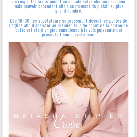
de respecter la distanciation sociale entre chaque personne
CONF
É
RENCE
É
SOTERISME - EXORCISME
mais pouvoir cependant offrir ce moment de plaisir au plus
grand nombre.
PAR LE P. FROPPO
Dès 16h30, les spectateurs se pressaient devant les portes de
l’église afin d’assister au premier tour de chant de la soirée de
cette artiste d’origine canadienne à la voix puissante qui
présentait son nouvel album.
Liens