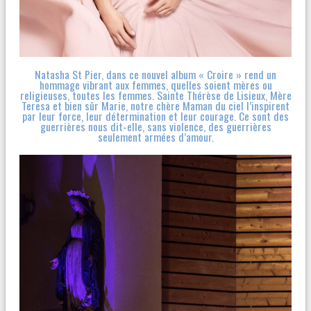
Natasha St Pier, dans ce nouvel album « Croire » rend un
hommage vibrant aux femmes, quelles soient mères ou
religieuses, toutes les femmes. Sainte Thérèse de Lisieux, Mère
Teresa et bien sûr Marie, notre chère Maman du ciel l’inspirent
par leur force, leur détermination et leur courage. Ce sont des
guerrières nous dit-elle, sans violence, des guerrières
seulement armées d’amour.