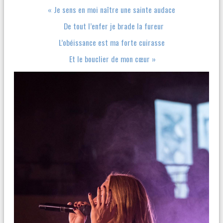
« Je sens en moi naître une sainte audace
De tout l’enfer je brade la fureur
L’obéissance est ma forte cuirasse
Et le bouclier de mon cœur »