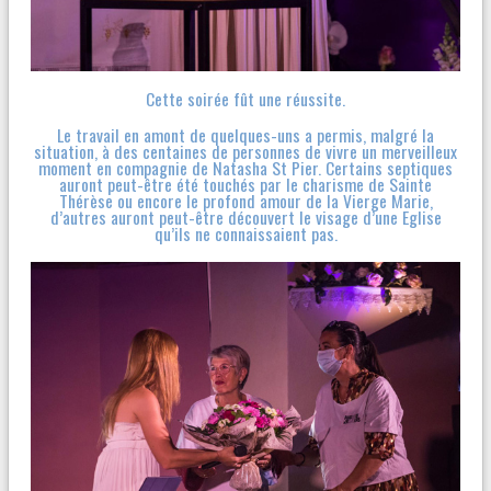
Cette soirée fût une réussite.
Le travail en amont de quelques-uns a permis, malgré la
situation, à des centaines de personnes de vivre un merveilleux
moment en compagnie de Natasha St Pier. Certains septiques
auront peut-être été touchés par le charisme de Sainte
Thérèse ou encore le profond amour de la Vierge Marie,
d’autres auront peut-être découvert le visage d’une Eglise
qu’ils ne connaissaient pas.