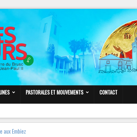
NOTRE
PAGE FACEBOOK
Paroisse Sainte Anne de Six-Fours
VENDREDI 23 MARS – 19h30
CONF
É
RENCE
É
SOTERISME -
PAR LE P. FROPPO
Liens
EUNES
PASTORALES ET MOUVEMENTS
CONTACT
ie aux Embiez