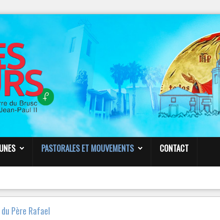
NOTRE
PAGE FACEBOOK
Paroisse Sainte Anne de Six-Fours
VENDREDI 23 MARS – 19h30
CONF
É
RENCE
É
SOTERISME -
PAR LE P. FROPPO
Liens
EUNES
PASTORALES ET MOUVEMENTS
CONTACT
n du Père Rafael