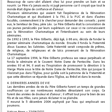
Beaucoup de sans-abri allaient chez lui pour prendre un bain et se
nourrir. Le Père n’a jamais exclu ni jugé personne car il croyait que tout le
monde était digne de confiance et d’amour.
Plusieurs séminaristes qui avaient fait l’expérience de la Rénovation
Charismatique et qui étudiaient à la FAI, à la PUC et dans d’autres
facultés, commencèrent à le chercher pour demander des conseils ; parmi
eux, le Serviteur de Dieu, père Léo. Le Père Gilberto était la consolation de
ces jeunes persécutés par leurs supérieurs car ceux-ci ne connaissaient
pas la Rénovation Charismatique et l’interdisaient au sein de leurs
séminaires.
De 1992 à 1993, le Père Gilberto, déjà âgé, à 68 ans, décida de fonder le
premier séminaire charismatique du monde. Ensuite il fonda la Fraternité
Jésus Sauveur, les Salvistes. Cette fraternité serait composée de prêtres,
de religieux, de religieuses et de laïcs provenant de la Rénovation
Charismatique.
Le 17 septembre 1994, le Père Gilberto professa ses vœux perpétuels et
fonda le séminaire et le Couvent Notre Dame de Pentecôte. Dans les
années 93 et 94, il avait eu l’inspiration de promouvoir la dévotion à la
Vierge Marie sous le titre de Notre Dame de Pentecôte, titre qui jusque là
n’existait pas dans l’Eglise, pour qu’elle soit la patronne de la Fraternité et
que cette dévotion se répande dans l’Eglise, au Brésil et dans le monde.
4. DERNIERES ANNEES DE VIE
Les dernières années de vie du Père Gilberto furent un temps de grandes
souffrances car ses nombreuses maladies dévastaient son corps. Ce
furent des années de douleur et d’amour ; il offrait tout pour le bien de ses
fils et de ses filles, sans jamais réclamer ni se plaindre.
Il mourut le 5 décembre 2004 asphyxié par l’eau qui emplissait ses
poumons.
Vatican News - 22/04/2021