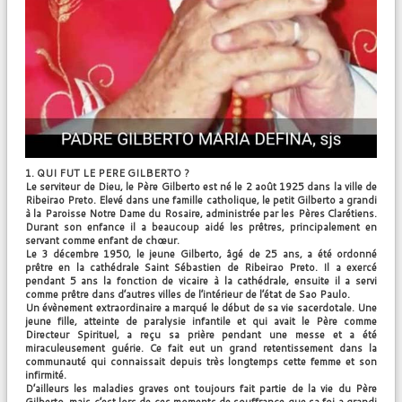
1. QUI FUT LE PERE GILBERTO ?
Le serviteur de Dieu, le Père Gilberto est né le 2 août 1925 dans la ville de
Ribeirao Preto. Elevé dans une famille catholique, le petit Gilberto a grandi
à la Paroisse Notre Dame du Rosaire, administrée par les Pères Clarétiens.
Durant son enfance il a beaucoup aidé les prêtres, principalement en
servant comme enfant de chœur.
Le 3 décembre 1950, le jeune Gilberto, âgé de 25 ans, a été ordonné
prêtre en la cathédrale Saint Sébastien de Ribeirao Preto. Il a exercé
pendant 5 ans la fonction de vicaire à la cathédrale, ensuite il a servi
comme prêtre dans d’autres villes de l’intérieur de l’état de Sao Paulo.
Un évènement extraordinaire a marqué le début de sa vie sacerdotale. Une
jeune fille, atteinte de paralysie infantile et qui avait le Père comme
Directeur Spirituel, a reçu sa prière pendant une messe et a été
miraculeusement guérie. Ce fait eut un grand retentissement dans la
communauté qui connaissait depuis très longtemps cette femme et son
infirmité.
D’ailleurs les maladies graves ont toujours fait partie de la vie du Père