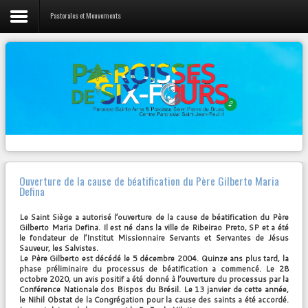
Pastorales et Mouvements
LIENS
Vie de la Paroisse
L'évangile du jour
Nos prêtres
Canção Nova
Webradio 100% musique Chrétienne
Activités Jeunes
Diocèse Fréjus-Toulon
Pastorales et Mouvements
Radios
Contact
Zenit
Ouverture de la cause de béatification du Père Gilberto Maria
Defina
Autres...
Le Saint Siège a autorisé l’ouverture de la cause de béatification du Père
Gilberto Maria Defina. Il est né dans la ville de Ribeirao Preto, SP et a été
le fondateur de l’Institut Missionnaire Servants et Servantes de Jésus
NOTRE
PAGE FACEBOOK
Sauveur, les Salvistes.
Le Père Gilberto est décédé le 5 décembre 2004. Quinze ans plus tard, la
phase préliminaire du processus de béatification a commencé. Le 28
octobre 2020, un avis positif a été donné à l’ouverture du processus par la
Paroisse Sainte Anne de Six-Fours
Conférence Nationale dos Bispos du Brésil. Le 13 janvier de cette année,
VENDREDI 23 MARS – 19h30
le Nihil Obstat de la Congrégation pour la cause des saints a été accordé.