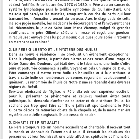
Gilberto, mais c’est lors de ces moments de souffrance que sa foi a grandi
et s’est fortifiée. Entre les années 1970 et 1980, le Père a eu un cancer du
système lymphatique puis le terrible symptôme de Guillain-Barré, une
maladie qui paralyse les muscles, attaquant la couche de nerfs qui leur
transmet les informations venant du cerveau. Avec le diagnostic de cette
maladie jugée mortelle, les médecins le découragèrent et l’envoyèrent chez
lui. Néanmoins, le jour de Saint Jean–Marie Vianney, malgré de grandes
souffrances, le père Gilberto célébra la messe et reçut une guérison
miraculeuse : envoyé chez lui pour mourir, quelques jours après il retourna
en marchant au cabinet !
2. LE PERE GILBERTO ET LE MYSTERE DES HUILES
Dans sa nouvelle résidence il se produisit un évènement exceptionnel.
Dans la chapelle privée, à partir des pierres et des roses d’une image de
Notre Dame des Douleurs qui était devant le tabernacle, une huile d’olive
pure et parfumée commença à jaillir. Voyant en cela un signe de Dieu, le
Père commença à mettre cette huile en bouteilles et à la distribuer. A
travers cette huile de nombreuses personnes reçurent miraculeusement la
guérison. La renommée de l’huile de Notre Dame se répandit dans diverses
régions du Brésil.
Serviteur obéissant de l’Eglise, le Père alla voir son supérieur ecclésial
pour lui présenter ce phénomène et celui-ci, voulant éviter toute
polémique, lui demanda d’arrêter de collecter et de distribuer l’huile. Ne
sachant pas trop quoi faire car l’huile jaillissait spontanément, le Père
Gilberto décida de retirer les objets de la chapelle et, de la même manière
mystérieuse qu’elle surgissait, l’huile cessa de couler.
3. CHARITE ET SPIRITUALITE
Le Père a toujours été un homme accueillant et charitable. Il recevait tout
le monde et donnait de l’attention à tous. Il écoutait les douleurs des
personnes et leur fournissait une aide affective, spirituelle et financière.