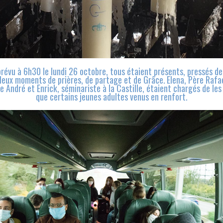
prévu à 6h30 le lundi 26 octobre, tous étaient présents, pressés de 
leux moments de prières, de partage et de Grâce. Elena, Père Rafa
re André et Enrick, séminariste à la Castille, étaient chargés de l
que certains jeunes adultes venus en renfort.