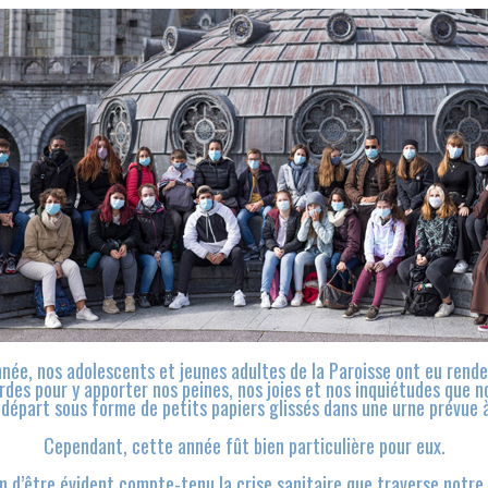
e, nos adolescents et jeunes adultes de la Paroisse ont eu rend
rdes pour y apporter nos peines, nos joies et nos inquiétudes que n
 départ sous forme de petits papiers glissés dans une urne prévue à
Cependant, cette année fût bien particulière pour eux.
in d’être évident compte-tenu la crise sanitaire que traverse notr