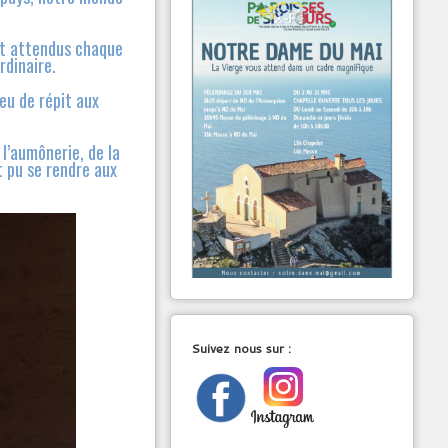
nt attendus chaque
rdinaire.
eu de répit aux
 l’aumônerie, de la
t pu se rendre aux
Suivez nous sur :