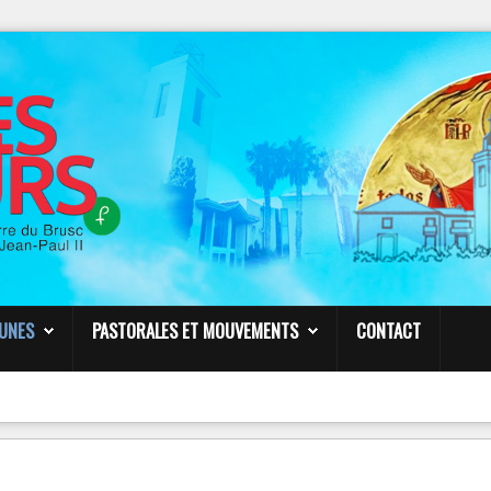
NOTRE
PAGE FACEBOOK
Paroisse Sainte Anne de Six-Fours
VENDREDI 23 MARS – 19h30
CONF
É
RENCE
É
SOTERISME -
PAR LE P. FROPPO
Liens
EUNES
PASTORALES ET MOUVEMENTS
CONTACT