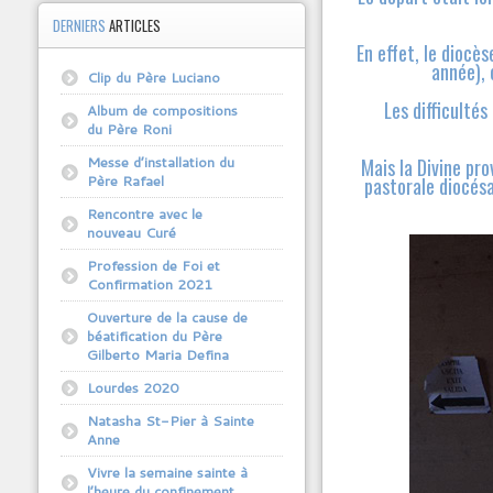
DERNIERS
ARTICLES
En effet, le dioc
année), 
Clip du Père Luciano
Les difficulté
Album de compositions
du Père Roni
Messe d’installation du
Mais la Divine pro
Père Rafael
pastorale diocésa
Rencontre avec le
nouveau Curé
Profession de Foi et
Confirmation 2021
Ouverture de la cause de
béatification du Père
Gilberto Maria Defina
Lourdes 2020
Natasha St-Pier à Sainte
Anne
Vivre la semaine sainte à
l’heure du confinement