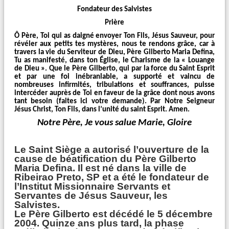
Fondateur des Salvistes
Prière
Ô Père, Toi qui as daigné envoyer Ton Fils, Jésus Sauveur, pour
révéler aux petits tes mystères, nous te rendons grâce, car à
travers la vie du Serviteur de Dieu, Père Gilberto Maria Defina,
Tu as manifesté, dans ton Église, le Charisme de la « Louange
de Dieu ». Que le Père Gilberto, qui par la force du Saint Esprit
et par une foi inébranlable, a supporté et vaincu de
nombreuses infirmités, tribulations et souffrances, puisse
intercéder auprès de Toi en faveur de la grâce dont nous avons
tant besoin (faites ici votre demande). Par Notre Seigneur
Jésus Christ, Ton Fils, dans l’unité du saint Esprit. Amen.
Notre Père, Je vous salue Marie, Gloire
Le Saint Siège a autorisé l’ouverture de la
cause de béatification du Père Gilberto
Maria Defina. Il est né dans la ville de
Ribeirao Preto, SP et a été le fondateur de
l’Institut Missionnaire Servants et
Servantes de Jésus Sauveur, les
Salvistes.
Le Père Gilberto est décédé le 5 décembre
2004. Quinze ans plus tard, la phase