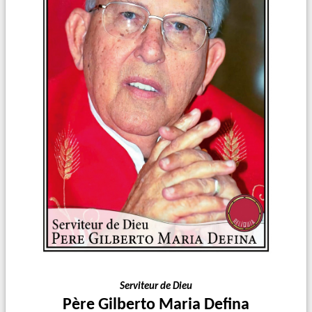
CONF
É
RENCE
É
SOTERISME - EXORCISME
PAR LE P. FROPPO
Liens
Serviteur de Dieu
Père Gilberto Maria Defina