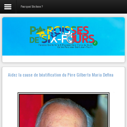
Pourquoi Ste Anne ?
LIENS
Vie de la Paroisse
L'évangile du jour
Nos prêtres
Canção Nova
Webradio 100% musique Chrétienne
Activités Jeunes
Diocèse Fréjus-Toulon
Pastorales et Mouvements
Radios
Contact
Zenit
Aidez la cause de béatification du Père Gilberto Maria Defina
Autres...
NOTRE
PAGE FACEBOOK
Paroisse Sainte Anne de Six-Fours
VENDREDI 23 MARS – 19h30