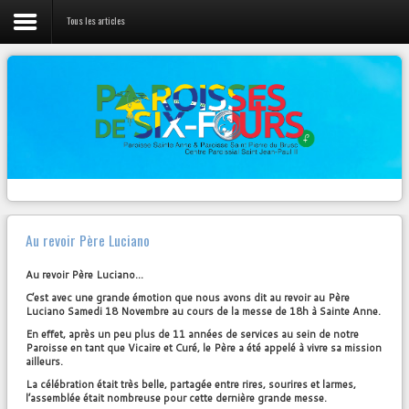
Tous les articles
LIENS
Vie de la Paroisse
L'évangile du jour
Nos prêtres
Canção Nova
Webradio 100% musique Chrétienne
Activités Jeunes
Diocèse Fréjus-Toulon
Pastorales et Mouvements
Radios
Contact
Zenit
Au revoir Père Luciano
Autres...
Au revoir Père Luciano…
C’est avec une grande émotion que nous avons dit au revoir au Père
Luciano Samedi 18 Novembre au cours de la messe de 18h à Sainte Anne.
NOTRE
PAGE FACEBOOK
En effet, après un peu plus de 11 années de services au sein de notre
Paroisse en tant que Vicaire et Curé, le Père a été appelé à vivre sa mission
ailleurs.
Paroisse Sainte Anne de Six-Fours
La célébration était très belle, partagée entre rires, sourires et larmes,
VENDREDI 23 MARS – 19h30
l’assemblée était nombreuse pour cette dernière grande messe.