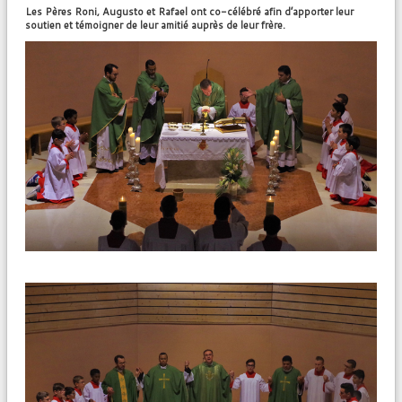
CONF
É
RENCE
É
SOTERISME - EXORCISME
Les Pères Roni, Augusto et Rafael ont co-célébré afin d’apporter leur
soutien et témoigner de leur amitié auprès de leur frère.
PAR LE P. FROPPO
Liens