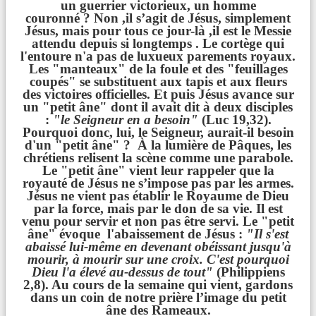
un guerrier victorieux, un homme
CONF
É
RENCE
É
SOTERISME - EXORCISME
couronné ? Non ,il s’agit de Jésus, simplement
PAR LE P. FROPPO
Jésus, mais pour tous ce jour-là ,il est le Messie
attendu depuis si longtemps . Le cortège qui
l'entoure n'a pas de luxueux parements royaux.
Les "manteaux" de la foule et des "feuillages
coupés" se substituent aux tapis et aux fleurs
des victoires officielles. Et puis Jésus avance sur
Liens
un "petit âne" dont il avait dit à deux disciples
:
"le Seigneur en a besoin"
(Luc 19,32).
Pourquoi donc, lui, le Seigneur, aurait-il besoin
d'un "petit âne" ? À la lumière de Pâques, les
chrétiens relisent la scène comme une parabole.
Le "petit âne" vient leur rappeler que la
royauté de Jésus ne s’impose pas par les armes.
Jésus ne vient pas établir le Royaume de Dieu
par la force, mais par le don de sa vie. Il est
venu pour servir et non pas être servi. Le "petit
âne" évoque l'abaissement de Jésus :
"Il s'est
abaissé lui-même en devenant obéissant jusqu'à
mourir, à mourir sur une croix. C'est pourquoi
Dieu l'a élevé au-dessus de tout"
(Philippiens
2,8). Au cours de la semaine qui vient, gardons
dans un coin de notre prière l’image du petit
âne des Rameaux.