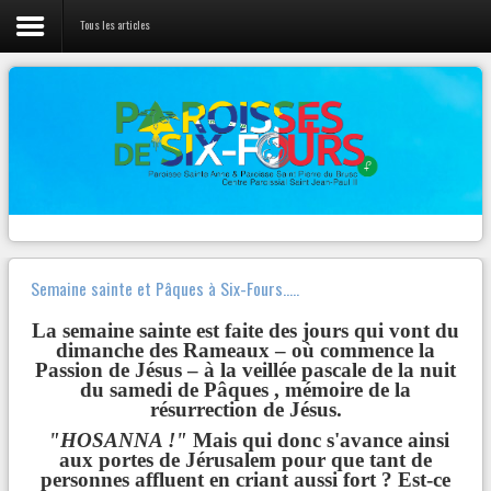
Tous les articles
LIENS
Vie de la Paroisse
L'évangile du jour
Nos prêtres
Canção Nova
Webradio 100% musique Chrétienne
Activités Jeunes
Diocèse Fréjus-Toulon
Pastorales et Mouvements
Radios
Contact
Zenit
Semaine sainte et Pâques à Six-Fours…..
Autres...
La semaine sainte est faite des jours qui vont du
dimanche des Rameaux – où commence la
Passion de Jésus – à la veillée pascale de la nuit
du samedi de Pâques , mémoire de la
NOTRE
PAGE FACEBOOK
résurrection de Jésus.
"HOSANNA !"
Mais qui donc s'avance ainsi
Paroisse Sainte Anne de Six-Fours
aux portes de Jérusalem pour que tant de
VENDREDI 23 MARS – 19h30
personnes affluent en criant aussi fort ? Est-ce