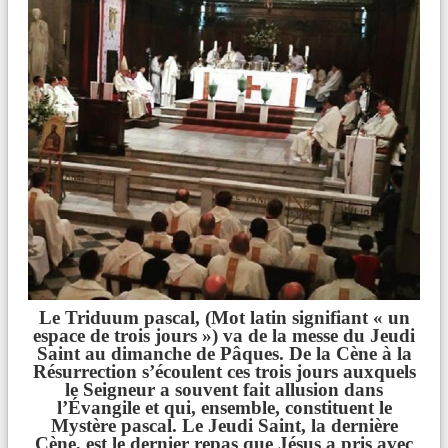
Le Triduum pascal, (Mot latin signifiant « un
espace de trois jours ») va de la messe du Jeudi
Saint au dimanche de Pâques. De la Cène à la
Résurrection s’écoulent ces trois jours auxquels
le Seigneur a souvent fait allusion dans
l’Évangile et qui, ensemble, constituent le
Mystère pascal. Le Jeudi Saint, la dernière
Cène, est le dernier repas que Jésus a pris avec